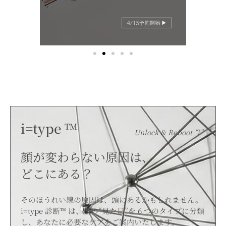
i=type
TM
Unlock & Reboot “i”.
顔が変わらない原因は、
どこにある？
そのほうれい線の原因は、頭にあるかもしれません。
i=type 診断™ は、顔の“見た目”を 6 つのタイプに分類
し、あなたに必要なケアをご案内いたします。