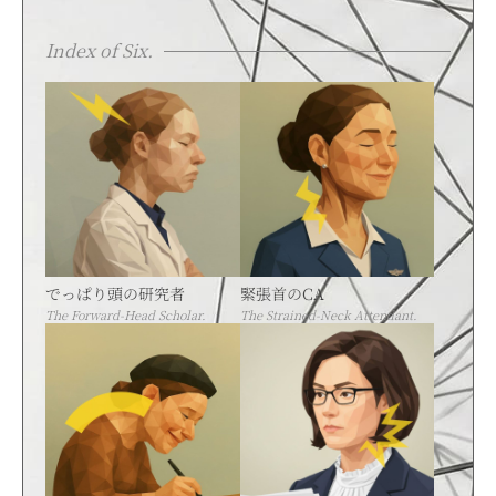
Index of Six.
でっぱり頭の研究者
緊張首のCA
The Forward-Head Scholar.
The Strained-Neck Attendant.