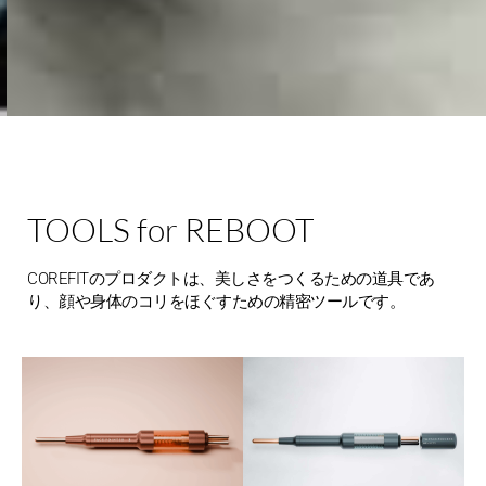
i! わたしを楽しも
う！
TOOLS for REBOOT
COREFITのプロダクトは、美しさをつくるための道具であ
Unlock & Reboot “i!”
り、顔や身体のコリをほぐすための精密ツールです。
顔のロックを外して、
"わたし"を再起動。