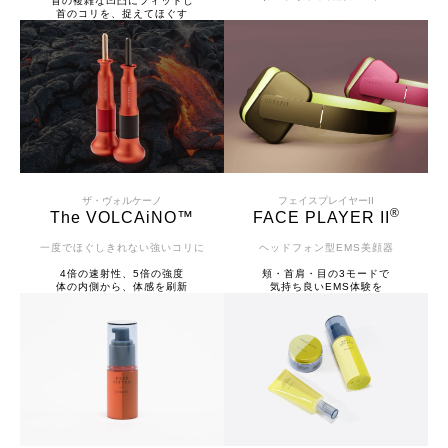
首の複雑な凹凸にフィットし
首のコリを、捉えてほぐす
ザ・ヴォルケーノ
フェイスプレイヤーII
®
The VOLCAiNO™
FACE PLAYER II
一度でほぐしきれない強いコリに
ヘッドフォン型EMS美顔器
4倍の速射性、5倍の強度
頬・首肩・目の3モードで
体の内側から、体感を刷新
気持ち良いEMS体験を