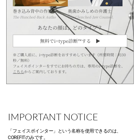
巻き込み背中の作家
奥歯かみしめの弁護士
The Hunched-Back Autho
The Clenched-Jaw Counsel.
あなたの顔は、どのタイプ？
無料でi=type診断™する ▶
※ご購入前に、i=type診断をおすすめしています（所要時間：約30
秒／無料）
フェイスポインターをすでにお持ちの方は、専用のi=type診断を、
こちら
からご案内しております。
IMPORTANT NOTICE
「フェイスポインター」という名称を使用できるのは、
COREFITのみです。