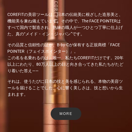
COREFITの美容ツールは、日本の伝統美に根ざした造形美と、
機能美を兼ね備えています。その中で、The FACE POiNTERは
すべて国内で製造され、熟練の職人が一つひとつ丁寧に仕上げ
た、真の“メイド・イン・ジャパン”です。
その品質と信頼性の証が、B-by-Cが保有する正規商標「FACE
POINTER（フェイスポインター）」。
この名を名乗れるのは、唯一、私たちCOREFITだけです。20年
以上にわたり、80万人以上の顔と向き合ってきた私たちがたど
り着いた答え——
それは、使うたびに日本の技と美を感じられる、本物の美容ツ
ールを届けることでした。心に響く美しさは、技と想いから生
まれます。
MORE