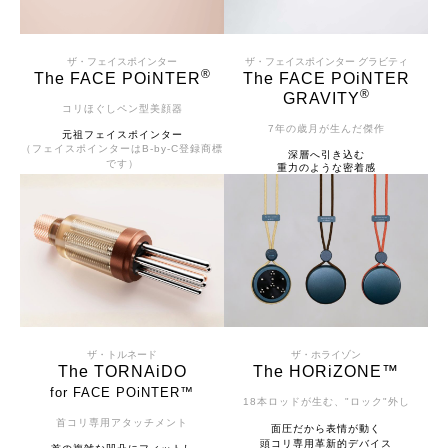
ザ・フェイスポインター
ザ・フェイスポインター グラビティ
®
The FACE POiNTER
The FACE POiNTER
®
GRAVITY
コリほぐしペン型美顔器
7年の歳月が生んだ傑作
元祖フェイスポインター
（フェイスポインターはB-by-C登録商標
深層へ引き込む
です）
重力のような密着感
ザ・トルネード
ザ・ホライゾン
The TORNAiDO
The HORiZONE™
for FACE POiNTER™
18本ロッドが生む、"ロック"外し
首コリ専用アタッチメント
面圧だから表情が動く
頭コリ専用革新的デバイス