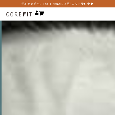
予約完売続出。The TORNAiDO 第3ロット受付中 ▶