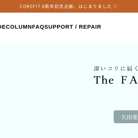
COREFIT 8周年記念企画、はじまりました ▷
DE
COLUMN
FAQ
SUPPORT / REPAIR
コリ
矢田亜