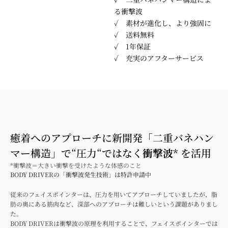
る衝撃波
✓ 素材が進化し、より強固に
✓ 送料無料
✓ 1年保証
✓ 充実のアフターサービス
癒着へのアプローチに新開発「二重バネハン
マー構造」で“圧力“ではなく
衝撃波
* を活用
*衝撃波＝大きい衝撃を受けたような体感のこと
BODY DRIVERの「衝撃波発生技術」は特許申請中
従来のフェイスポインターは、圧力を用いてアプローチしていましたが、脂
肪の奥にある筋肉など、深部へのアプローチは難しいという課題がありまし
た。
BODY DRIVERは衝撃波の原理を利用することで、フェイスポインターでは