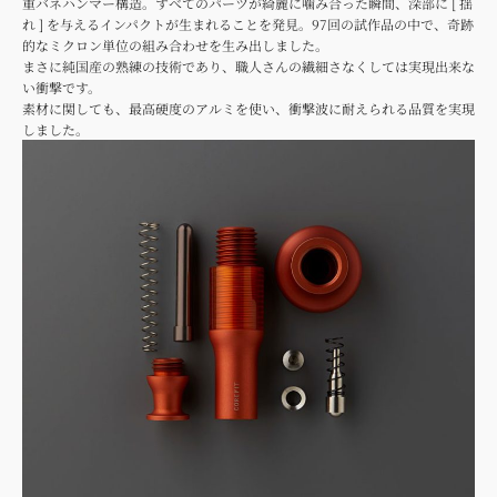
重バネハンマー構造。すべてのパーツが綺麗に噛み合った瞬間、深部に [ 揺
れ ] を与えるインパクトが生まれることを発見。97回の試作品の中で、奇跡
的なミクロン単位の組み合わせを生み出しました。
まさに純国産の熟練の技術であり、職人さんの繊細さなくしては実現出来な
い衝撃です。
素材に関しても、最高硬度のアルミを使い、衝撃波に耐えられる品質を実現
しました。