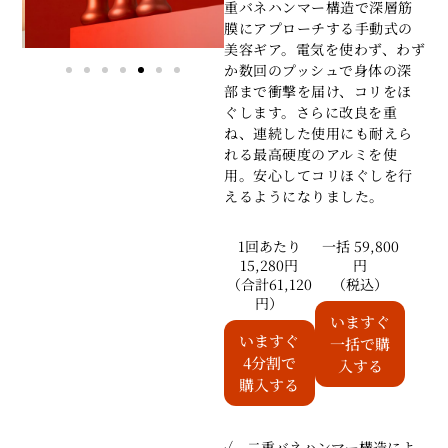
重バネハンマー構造で深層筋
膜にアプローチする手動式の
美容ギア。電気を使わず、わず
か数回のプッシュで身体の深
部まで衝撃を届け、コリをほ
ぐします。さらに改良を重
ね、連続した使用にも耐えら
れる最高硬度のアルミを使
用。安心してコリほぐしを行
えるようになりました。
1回あたり
一括 59,800
15,280円
円
（合計61,120
（税込）
円）
いますぐ
いますぐ
一括で購
4分割で
入する
購入する
✓ 二重バネハンマー構造によ