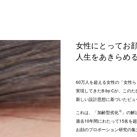
女性にとってお
人生をあきらめ
60万人を超える女性の「女性
実現してきたB-by-Cが、こ
新しい設計思想に基づいたビュー
※
これは、「加齢型劣化
」の解
過去10年間にわたって15名を
お顔のプロポーション研究の集