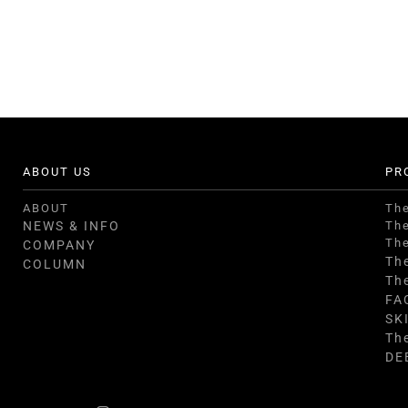
ABOUT US
PR
ABOUT
Th
NEWS & INFO
Th
Th
COMPANY
Th
COLUMN
Th
FA
SK
Th
DE