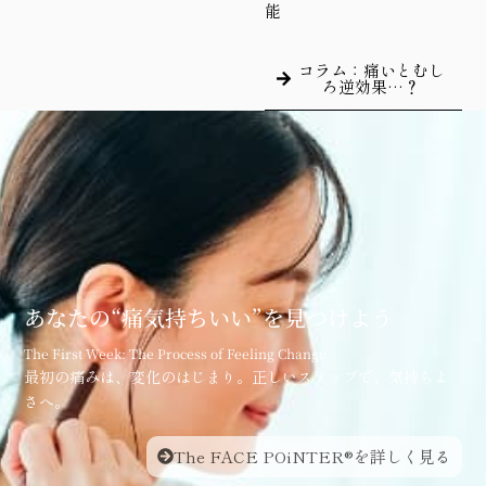
能
コラム：痛いとむし
ろ逆効果…？
あなたの“痛気持ちいい”を見つけよう
The First Week: The Process of Feeling Change
最初の痛みは、変化のはじまり。正しいステップで、気持ちよ
さへ。
The FACE POiNTER®を詳しく見る