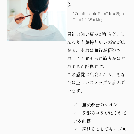
ン
“Comfortable Pain” Is a Sign
That It’s Working
最初の強い痛みが和らぎ、じ
んわりと気持ちいい感覚が広
がる。それは血行が促進さ
れ、こり固まった筋肉がほぐ
れてきた証拠です。
この感覚に出会えたら、あな
たは正しいステップを歩んで
います。
✓ 血流改善のサイン
✓ 深部のコリがほぐれて
いる証拠
✓ 続けることでキープ可