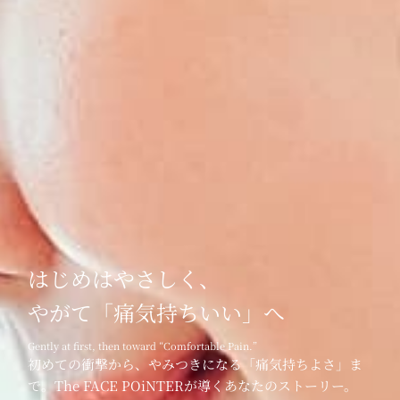
はじめはやさしく、
やがて「痛気持ちいい」へ
Gently at first, then toward “Comfortable Pain.”
初めての衝撃から、やみつきになる「痛気持ちよさ」ま
で。The FACE POiNTERが導くあなたのストーリー。