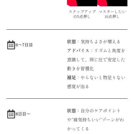
ステップアップ
マスターしたい
の5点押し
10点押し
状態
：気持ちよさが増える
6〜7日目
アドバイス
：リズムと角度を
意識して、同じ圧で安定した
動きを習慣化
補足
：やらないと物足りない
感覚が出る
状態
：自分のケアポイント
8日目～
や“痛気持ちいい”ゾーンがわ
かってくる