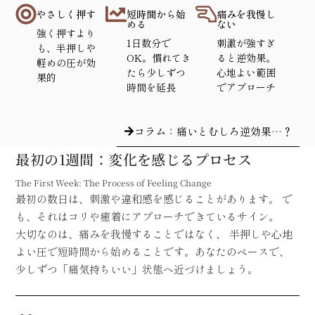
やさしく押す
短時間から始
痛みを我慢し
める
ない
強く押すより
1日数分で
刺激が強すぎ
も、半押しや
OK。慣れてき
ると逆効果。
軽めの圧が効
たら少しずつ
心地よい範囲
果的
時間を延長
でアプローチ
コラム：痛いとむしろ逆効果…？
最初の1週間：変化を感じるプロセス
The First Week: The Process of Feeling Change
最初の数日は、刺激や違和感を感じることがあります。 で
も、それはコリや癒着にアプローチできているサイン。
大切なのは、痛みを我慢することではなく、 半押しや心地
よい圧で短時間から始めることです。あなたのペースで、
少しずつ「痛気持ちいい」状態へ近づけましょう。