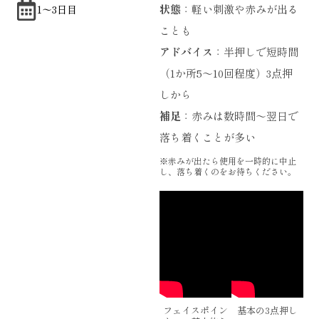
状態
：軽い刺激や赤みが出る
1〜3日目
ことも
アドバイス
：半押しで短時間
（1か所5～10回程度）3点押
しから
補足
：赤みは数時間〜翌日で
落ち着くことが多い
※赤みが出たら使用を一時的に中止
し、落ち着くのをお待ちください。
フェイスポイン
基本の3点押し