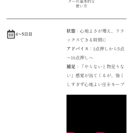
ターの基本的な
使い方
状態
：心地よさが増え、リラ
4〜5日目
ックスできる時間に
アドバイス
：3点押しから5点
～10点押しへ
補足
：「やらないと物足りな
い」感覚が出てくるが、強く
しすぎず心地よい圧をキープ