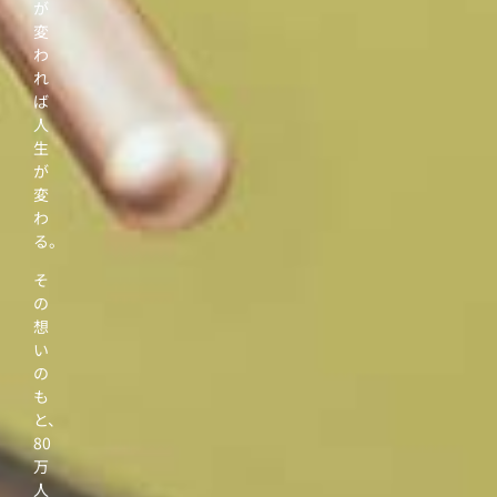
が
変
わ
れ
ば
人
生
が
変
わ
る。
そ
の
想
い
の
も
と、
80
万
人