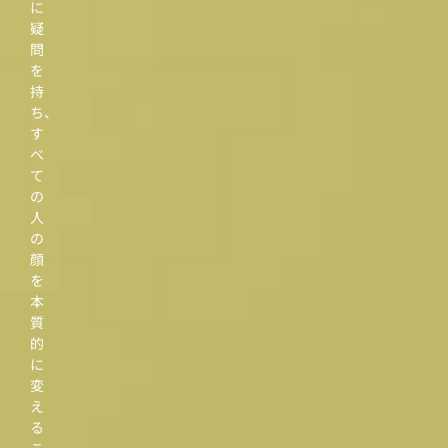
に
疑
問
を
持
ち、
す
べ
て
の
人
の
顔
を
本
質
的
に
変
え
る
こ