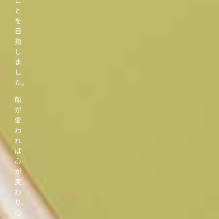
と
を
目
指
し
ま
し
た。
顔
が
変
わ
れ
ば
心
が
変
わ
り、
心