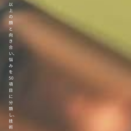
以
上
の
顔
と
向
き
合
い、
悩
み
を
50
項
目
に
分
類
し、
技
術