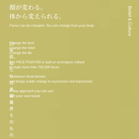
顔が変わる。
Belief & Culture
体から変えられる。
Faces can be changed. You can change from your body.
20
Change the face.
Change the mind.
年
Change the life.
前、
私
The FACE POINTER is built on techniques refined
through more than 700,000 faces.
た
ち
It releases facial tension
は
and brings subtle change to expression and impression.
美
A new approach you can use
容
with your own hands.
業
界
そ
の
も
の