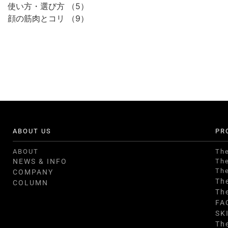
使い方・選び方
（5）
顔の筋肉とコリ
（9）
ABOUT US
PR
ABOUT
Th
NEWS & INFO
Th
Th
COMPANY
Th
COLUMN
Th
FA
SK
Th