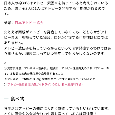
日本人の約30%はアトピー素因※を持っていると考えられている
ため、およそ3人に1人はアトピーを発症する可能性があるので
す。
参考：
日本アトピー協会
たとえば両親がアトピーを発症していなくても、どちらかがアト
ピー素因※を持っていた場合、自分が発症する可能性はゼロでは
ありません。
アトピー遺伝子を持っているからといって必ず発症するわけではあ
りませんが、環境によっていつ発症してもおかしくないのです。
※
① 気管支喘息，アレルギー性鼻炎， 結膜炎，アトピー性皮膚炎のうちいずれか，あ
るいは 複数の疾患の既往歴や家族歴があること
② アレルギーと関係の深いIgE抗体を産生しやすい素因をもっていること
(
「アトピー性皮膚炎診療ガイドライン2021」日本皮膚科学会
)
食べ物
食生活はアトピーの発症に大きく影響しているといわれています。
とくに偏食や外食ばかりの生活を送っている方は要注意！