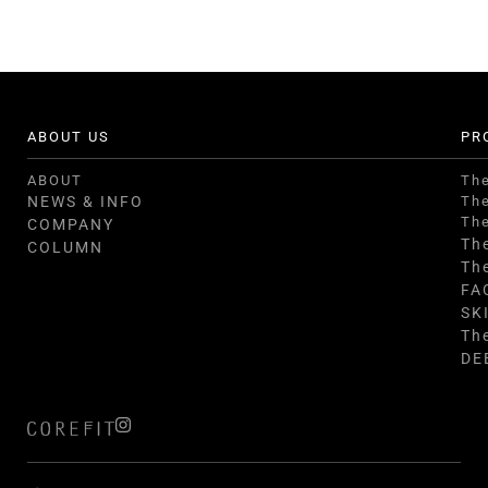
ABOUT US
PR
ABOUT
Th
NEWS & INFO
Th
Th
COMPANY
Th
COLUMN
Th
FA
SK
Th
DE