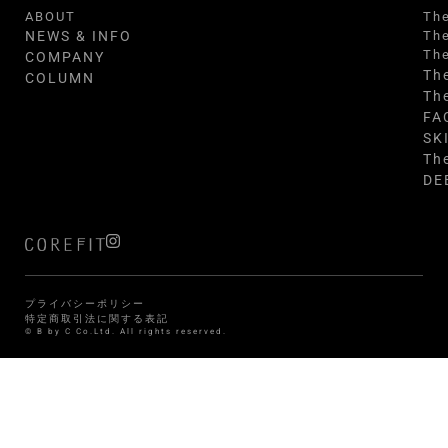
ABOUT
Th
NEWS & INFO
Th
Th
COMPANY
Th
COLUMN
Th
FA
SK
Th
DE
プライバシーポリシー
特定商取引法に関する表記
© B by C Co.Ltd. All rights reserved.