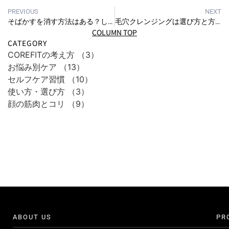
PREVIOUS
NEXT
そばかすを消す方法はある？しみの種類を知って最適な対策をしよう！
毛穴クレンジングは選び方と方法が大事！毛穴の種類別に原因をチェック
COLUMN TOP
CATEGORY
COREFITの考え方
（3）
お悩み別ケア
（13）
セルフケア習慣
（10）
使い方・選び方
（3）
顔の筋肉とコリ
（9）
ABOUT US
PR