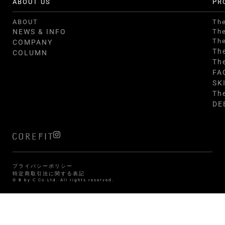
ABOUT US
PR
ABOUT
Th
NEWS & INFO
Th
Th
COMPANY
Th
COLUMN
Th
FA
SK
Th
DE
プライバシーポリシー
特定商取引法に関する表記
© B by C Co.Ltd. All rights reserved.