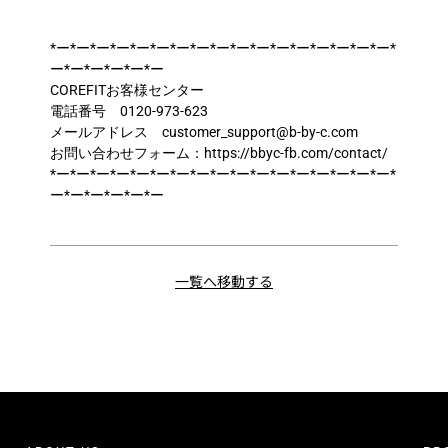
*ー*ー*ー*ー*ー*ー*ー*ー*ー*ー*ー*ー*ー*ー*ー*ー*ー*
ー*ー*ー*ー*ー*ー
COREFITお客様センター
電話番号 0120-973-623
メールアドレス customer_support@b-by-c.com
お問い合わせフォーム：https://bbyc-fb.com/contact/
*ー*ー*ー*ー*ー*ー*ー*ー*ー*ー*ー*ー*ー*ー*ー*ー*ー*
ー*ー*ー*ー*ー*ー
一覧へ移動する