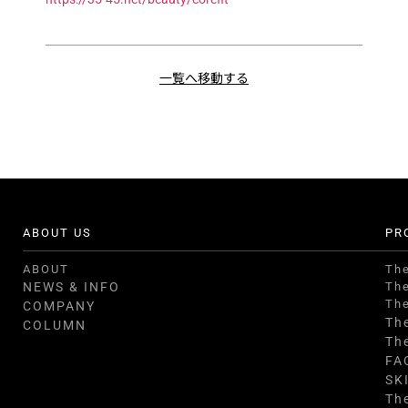
一覧へ移動する
ABOUT US
PR
ABOUT
Th
NEWS & INFO
Th
Th
COMPANY
Th
COLUMN
Th
FA
SK
Th