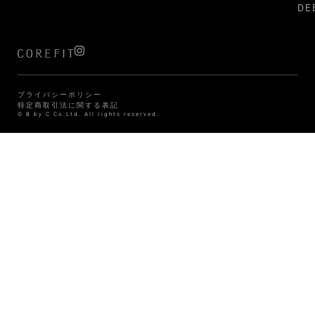
DE
プライバシーポリシー
特定商取引法に関する表記
© B by C Co.Ltd. All rights reserved.