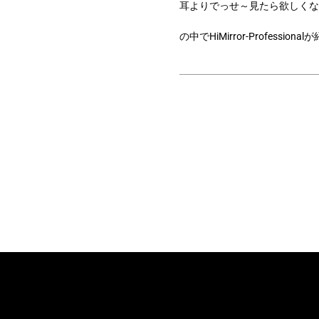
耳よりでっせ～見たら欲しくな
の中でHiMirror-Professio