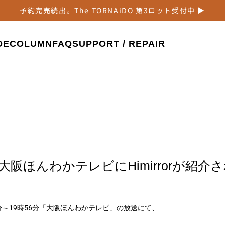
予約完売続出。The TORNAiDO 第3ロット受付中 ▶
DE
COLUMN
FAQ
SUPPORT / REPAIR
大阪ほんわかテレビにHimirrorが紹介
00分～19時56分「大阪ほんわかテレビ」の放送にて、