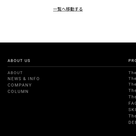
一覧へ移動する
ABOUT US
PR
ABOUT
Th
NEWS & INFO
Th
Th
COMPANY
Th
COLUMN
Th
FA
SK
Th
DE