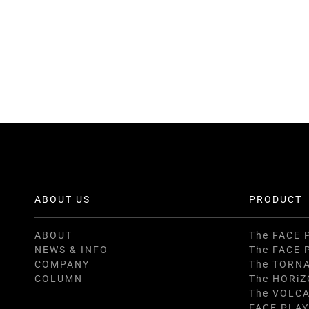
ABOUT US
PRODUCT
ABOUT
The FACE 
NEWS & INFO
The FACE 
COMPANY
The TORN
COLUMN
The HORi
The VOLC
FACE PLAY