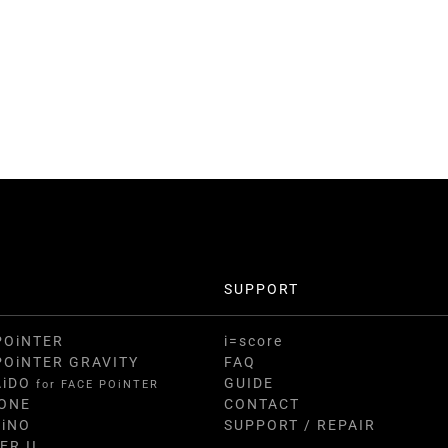
SUPPORT
POiNTER
i=score
POiNTER GRAVITY
FAQ
AiDO
GUIDE
for FACE POiNTER
ZONE
CONTACT
AiNO
SUPPORT / REPAIR
ER II