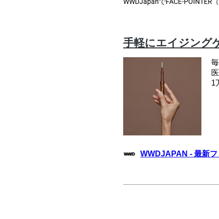
WWDJapanでFACE-POI