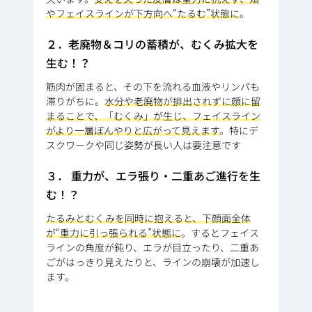
やフェイスラインが下方向へ“たるむ”状態に
。
２．老廃物＆コリの蓄積が、むくみ拡大を
生む！？
筋肉が固まると、その下を流れる血液やリンパも
滞りがちに。
水分や老廃物が排出されずに顔に留
まることで、「むくみ」が生じ、フェイスライン
がより一層ぼんやりと広がって見えます
。特にデ
スクワークや同じ姿勢が長い人は要注意です
３． 重力が、エラ張り・二重あご進行を生
む！？
たるみとむくみを同時に抱えると、下顔面全体
が“重力に引っ張られる”状態に
。するとフェイス
ラインの角度が鈍り、エラが目立ったり、二重あ
ごがはっきり見えたりと、ラインの崩壊が加速し
ます。