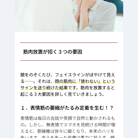
筋肉放置が招く３つの要因
鏡をのぞくたび、フェイスラインがぼやけて見え
る──。それは、
顔の筋肉に「使わない」という
サインを送り続けた結果
です。筋肉を放置すると
起こる３大要因を詳しく見ていきましょう。
１．表情筋の萎縮がたるみ定着を生む！？
表情筋は毎日の会話や笑顔で自然と動かされるも
の。しかし、無表情でスマホを見続ける時間が増
えると、筋線維は徐々に細くなり、本来のハリを
失います。
支えを失った皮膚は重力に抗えず、頬